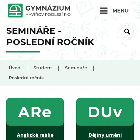
MENU
SEMINÁŘE -
POSLEDNÍ ROČNÍK
|
|
|
Úvod
Student
Semináře
Poslední ročník
ARe
DUv
Anglické reálie
Dějiny umění