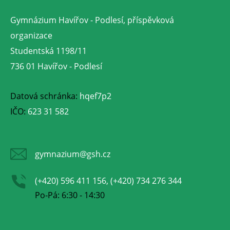
Gymnázium Havířov - Podlesí, příspěvková
organizace
Studentská 1198/11
736 01 Havířov - Podlesí
Datová schránka:
hqef7p2
IČO:
623 31 582
gymnazium@gsh.cz
(+420) 596 411 156, (+420) 734 276 344
Po-Pá: 6:30 - 14:30