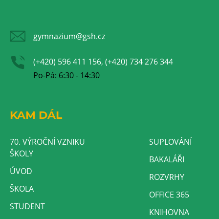
gymnazium@gsh.cz
(+420) 596 411 156, (+420) 734 276 344
Po-Pá: 6:30 - 14:30
KAM DÁL
70. VÝROČNÍ VZNIKU
SUPLOVÁNÍ
ŠKOLY
BAKALÁŘI
ÚVOD
ROZVRHY
ŠKOLA
OFFICE 365
STUDENT
KNIHOVNA