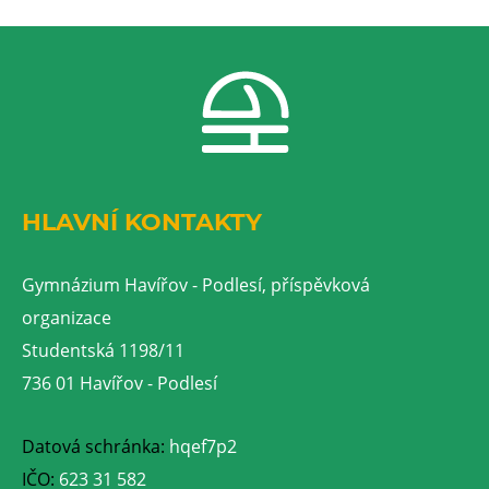
HLAVNÍ KONTAKTY
Gymnázium Havířov - Podlesí, příspěvková
organizace
Studentská 1198/11
736 01 Havířov - Podlesí
Datová schránka:
hqef7p2
IČO:
623 31 582