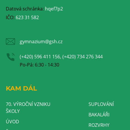
Datová schránka:
hqef7p2
IČO:
623 31 582
gymnazium@gsh.cz
(+420) 596 411 156, (+420) 734 276 344
Po-Pá: 6:30 - 14:30
KAM DÁL
70. VÝROČNÍ VZNIKU
SUPLOVÁNÍ
ŠKOLY
BAKALÁŘI
ÚVOD
ROZVRHY