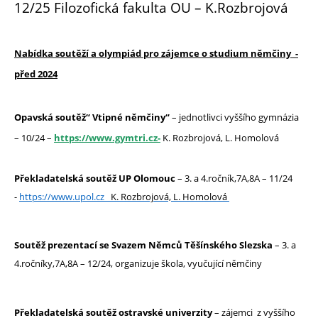
12/25 Filozofická fakulta OU – K.Rozbrojová
Nabídka soutěží a olympiád pro zájemce o studium němčiny -
před 2024
Opavská soutěž“ Vtipné němčiny“
– jednotlivci vyššího gymnázia
– 10/24 –
https://www.gymtri.cz-
K. Rozbrojová, L. Homolová
Překladatelská soutěž UP Olomouc
– 3. a 4.ročník,7A,8A – 11/24
-
https://www.upol.cz
K. Rozbrojová, L. Homolová
Soutěž prezentací se Svazem Němců Těšínského Slezska
– 3. a
4.ročníky,7A,8A – 12/24, organizuje škola, vyučující němčiny
Překladatelská soutěž ostravské univerzity
– zájemci z vyššího