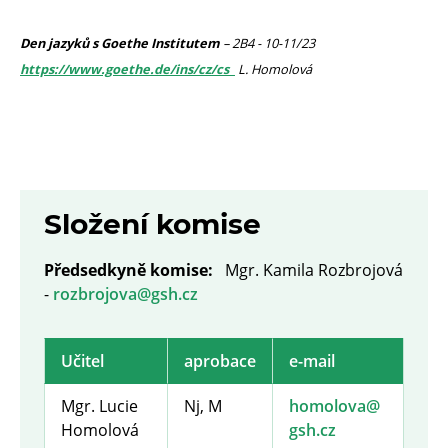
Den jazyků s Goethe Institutem
– 2B4 - 10-11/23
https://www.goethe.de/ins/cz/cs
L. Homolová
Složení komise
Předsedkyně komise:
Mgr. Kamila Rozbrojová
-
rozbrojova@gsh.cz
Učitel
aprobace
e-mail
Mgr. Lucie
Nj
,
M
homolova@​
Homolová
gsh.cz