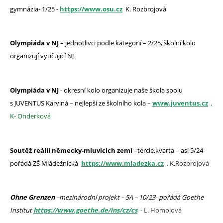
gymnázia- 1/25 -
https://www.osu.cz
K. Rozbrojová
Olympiáda v NJ
– jednotlivci podle kategorií – 2/25, školní kolo
organizují vyučující NJ
Olympiáda v NJ
- okresní kolo organizuje naše škola spolu
s JUVENTUS Karviná – nejlepší ze školního kola –
www.juventus.cz
,
K- Onderková
Soutěž reálií německy-mluvících zemí
–tercie,kvarta – asi 5/24-
pořádá ZŠ Mládežnická
https://www.mladezka.cz
,
K.Rozbrojová
Ohne Grenzen
–mezinárodní projekt – 5A – 10/23- pořádá Goethe
Institut
https://www.goethe.de/ins/cz/cs
-
L. Homolová