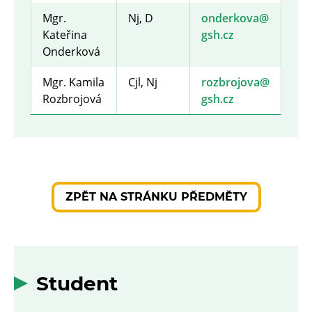
Mgr.
Nj
,
D
onderkova@​
Kateřina
gsh.cz
Onderková
Mgr. Kamila
Cjl
,
Nj
rozbrojova@​
Rozbrojová
gsh.cz
ZPĚT NA STRÁNKU PŘEDMĚTY
Student