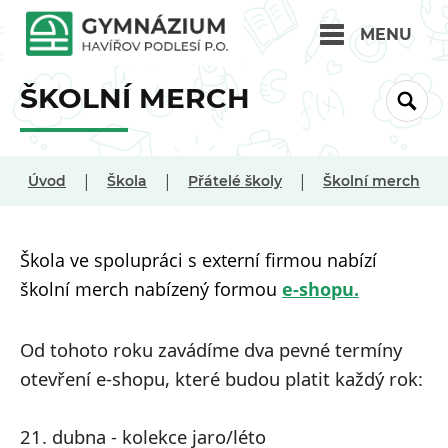
MENU
ŠKOLNÍ MERCH
|
|
|
Úvod
Škola
Přátelé školy
Školní merch
Škola ve spolupráci s externí firmou nabízí
školní merch nabízený formou
e-shopu.
Od tohoto roku zavádíme dva pevné termíny
otevření e-shopu, které budou platit každý rok:
21. dubna - kolekce jaro/léto