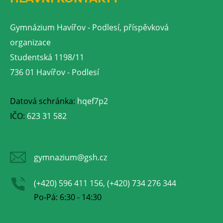
Gymnázium Havířov - Podlesí, příspěvková
organizace
Studentská 1198/11
736 01 Havířov - Podlesí
Datová schránka:
hqef7p2
IČO:
623 31 582
gymnazium@gsh.cz
(+420) 596 411 156, (+420) 734 276 344
Po-Pá: 6:30 - 14:30