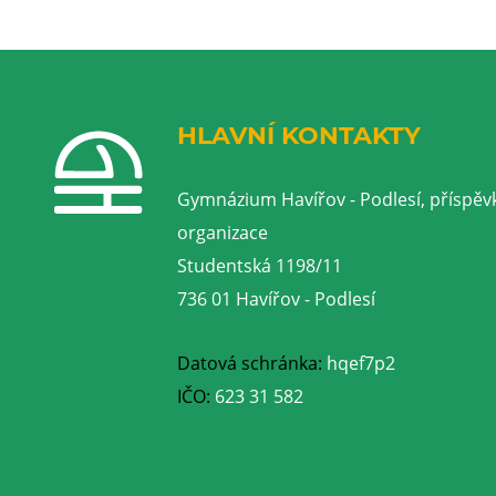
HLAVNÍ KONTAKTY
Gymnázium Havířov - Podlesí, příspěv
organizace
Studentská 1198/11
736 01 Havířov - Podlesí
Datová schránka:
hqef7p2
IČO:
623 31 582