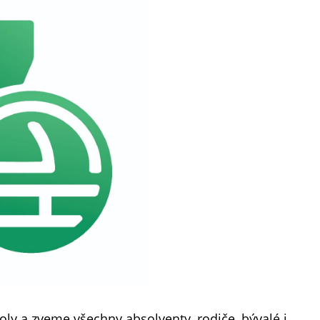
oly a zveme všechny absolventy, rodiče, bývalé i