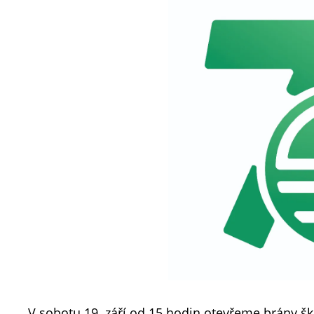
V sobotu 19. září od 15 hodin otevřeme brány šk