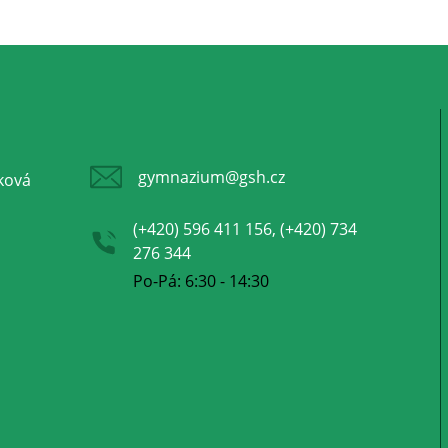
gymnazium@gsh.cz
ková
(+420) 596 411 156, (+420) 734
276 344
Po-Pá: 6:30 - 14:30