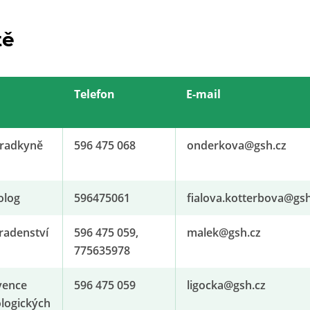
tě
Telefon
E-mail
radkyně
596 475 068
onderkova@​gsh.cz
olog
596475061
fialova.kotterbova@​gsh
radenství
596 475 059,
malek@​gsh.cz
775635978
vence
596 475 059
ligocka@​gsh.cz
ologických