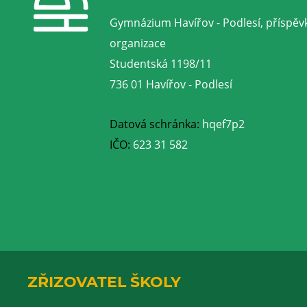
Gymnázium Havířov - Podlesí, příspěv
organizace
Studentská 1198/11
736 01 Havířov - Podlesí
Datová schránka:
hqef7p2
IČO:
623 31 582
ZŘIZOVATEL ŠKOLY