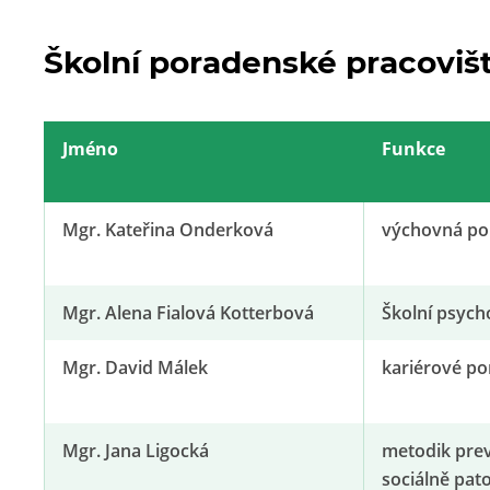
Školní poradenské pracoviš
Jméno
Funkce
Mgr. Kateřina Onderková
výchovná po
Mgr. Alena Fialová Kotterbová
Školní psych
Mgr. David Málek
kariérové po
Mgr. Jana Ligocká
metodik pre
sociálně pat