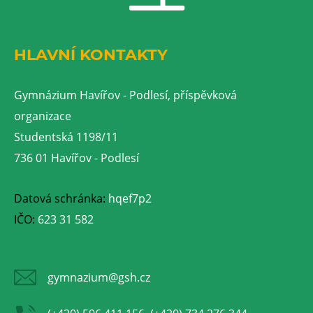
HLAVNÍ KONTAKTY
Gymnázium Havířov - Podlesí, příspěvková
organizace
Studentská 1198/11
736 01 Havířov - Podlesí
Datová schránka:
hqef7p2
IČO:
623 31 582
gymnazium@gsh.cz