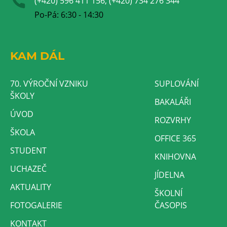
(+420) 596 411 156, (+420) 734 276 344
Po-Pá: 6:30 - 14:30
KAM DÁL
70. VÝROČNÍ VZNIKU
SUPLOVÁNÍ
ŠKOLY
BAKALÁŘI
ÚVOD
ROZVRHY
ŠKOLA
OFFICE 365
STUDENT
KNIHOVNA
UCHAZEČ
JÍDELNA
AKTUALITY
ŠKOLNÍ
FOTOGALERIE
ČASOPIS
KONTAKT