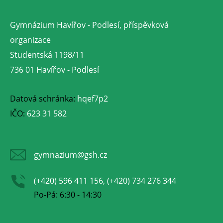
Gymnázium Havířov - Podlesí, příspěvková
organizace
Studentská 1198/11
736 01 Havířov - Podlesí
Datová schránka:
hqef7p2
IČO:
623 31 582
gymnazium@gsh.cz
(+420) 596 411 156, (+420) 734 276 344
Po-Pá: 6:30 - 14:30