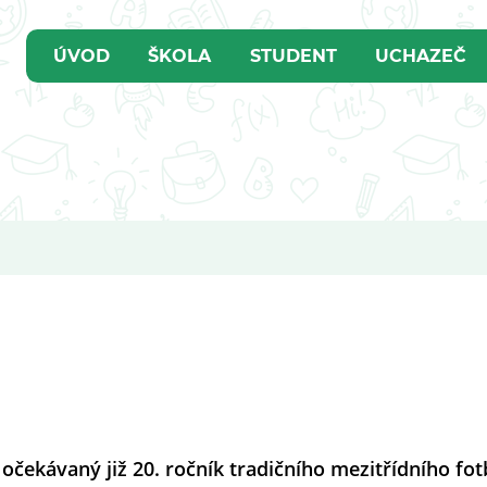
ÚVOD
ŠKOLA
STUDENT
UCHAZEČ
čekávaný již 20. ročník tradičního mezitřídního fot