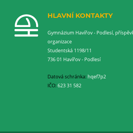
HLAVNÍ KONTAKTY
Gymnázium Havířov - Podlesí, příspěv
organizace
Studentská 1198/11
736 01 Havířov - Podlesí
Datová schránka:
hqef7p2
IČO:
623 31 582