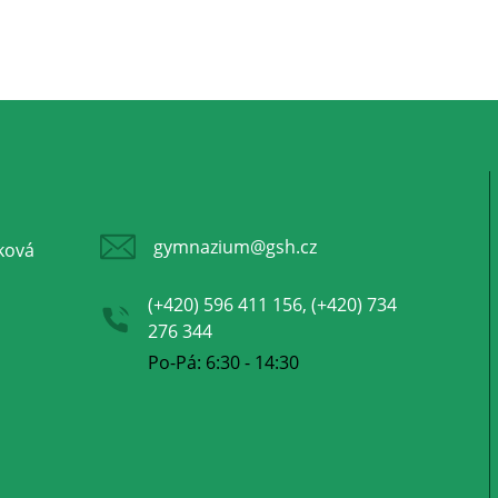
gymnazium@gsh.cz
ková
(+420) 596 411 156, (+420) 734
276 344
Po-Pá: 6:30 - 14:30