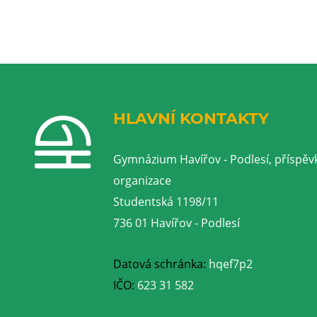
HLAVNÍ KONTAKTY
Gymnázium Havířov - Podlesí, příspěv
organizace
Studentská 1198/11
736 01 Havířov - Podlesí
Datová schránka:
hqef7p2
IČO:
623 31 582