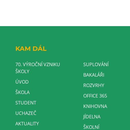
KAM DÁL
70. VÝROČNÍ VZNIKU
SUPLOVÁNÍ
ŠKOLY
BAKALÁŘI
ÚVOD
ROZVRHY
ŠKOLA
OFFICE 365
STUDENT
KNIHOVNA
UCHAZEČ
JÍDELNA
AKTUALITY
ŠKOLNÍ