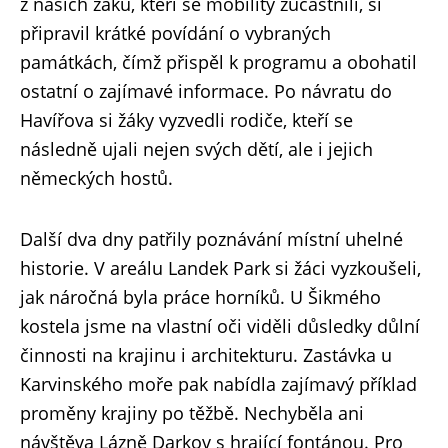
z našich žáků, kteří se mobility zúčastnili, si
připravil krátké povídání o vybraných
památkách, čímž přispěl k programu a obohatil
ostatní o zajímavé informace. Po návratu do
Havířova si žáky vyzvedli rodiče, kteří se
následně ujali nejen svých dětí, ale i jejich
německých hostů.
Další dva dny patřily poznávání místní uhelné
historie. V areálu Landek Park si žáci vyzkoušeli,
jak náročná byla práce horníků. U Šikmého
kostela jsme na vlastní oči viděli důsledky důlní
činnosti na krajinu i architekturu. Zastávka u
Karvinského moře pak nabídla zajímavý příklad
proměny krajiny po těžbě. Nechyběla ani
návštěva Lázně Darkov s hrající fontánou. Pro