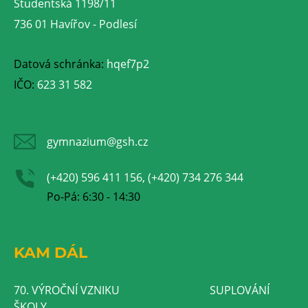
Studentská 1198/11
736 01 Havířov - Podlesí
Datová schránka:
hqef7p2
IČO:
623 31 582
gymnazium@gsh.cz
(+420) 596 411 156, (+420) 734 276 344
Po-Pá: 6:30 - 14:30
KAM DÁL
70. VÝROČNÍ VZNIKU
SUPLOVÁNÍ
ŠKOLY