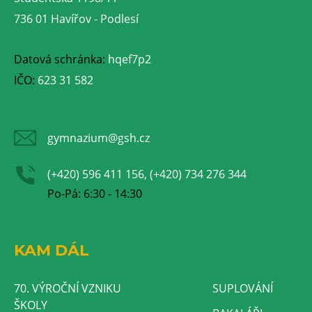
736 01 Havířov - Podlesí
Datová schránka:
hqef7p2
IČO:
623 31 582
gymnazium@gsh.cz
(+420) 596 411 156, (+420) 734 276 344
Po-Pá: 6:30 - 14:30
KAM DÁL
70. VÝROČNÍ VZNIKU
SUPLOVÁNÍ
ŠKOLY