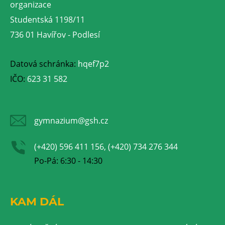
organizace
Studentská 1198/11
736 01 Havířov - Podlesí
Datová schránka:
hqef7p2
IČO:
623 31 582
gymnazium@gsh.cz
(+420) 596 411 156, (+420) 734 276 344
Po-Pá: 6:30 - 14:30
KAM DÁL