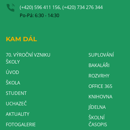
(+420) 596 411 156, (+420) 734 276 344
Po-Pá: 6:30 - 14:30
KAM DÁL
70. VÝROČNÍ VZNIKU
SUPLOVÁNÍ
ŠKOLY
BAKALÁŘI
ÚVOD
ROZVRHY
ŠKOLA
OFFICE 365
STUDENT
KNIHOVNA
UCHAZEČ
JÍDELNA
AKTUALITY
ŠKOLNÍ
FOTOGALERIE
ČASOPIS