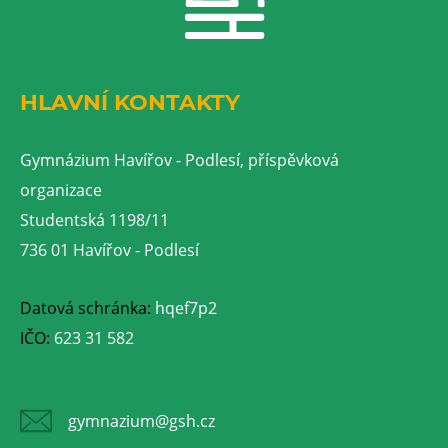
HLAVNÍ KONTAKTY
Gymnázium Havířov - Podlesí, příspěvková
organizace
Studentská 1198/11
736 01 Havířov - Podlesí
Datová schránka:
hqef7p2
IČO:
623 31 582
gymnazium@gsh.cz