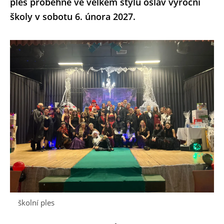
ples proběhne ve velkém stylu oslav výroční
školy v sobotu 6. února 2027.
školní ples