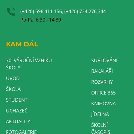
(+420) 596 411 156, (+420) 734 276 344
Po-Pá: 6:30 - 14:30
KAM DÁL
70. VÝROČNÍ VZNIKU
SUPLOVÁNÍ
ŠKOLY
BAKALÁŘI
ÚVOD
ROZVRHY
ŠKOLA
OFFICE 365
STUDENT
KNIHOVNA
UCHAZEČ
JÍDELNA
AKTUALITY
ŠKOLNÍ
FOTOGALERIE
ČASOPIS