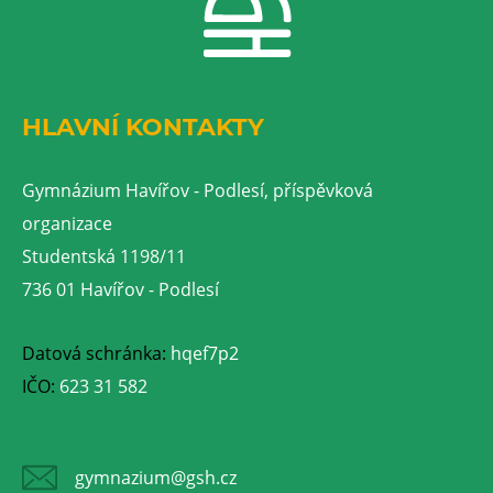
HLAVNÍ KONTAKTY
Gymnázium Havířov - Podlesí, příspěvková
organizace
Studentská 1198/11
736 01 Havířov - Podlesí
Datová schránka:
hqef7p2
IČO:
623 31 582
gymnazium@gsh.cz