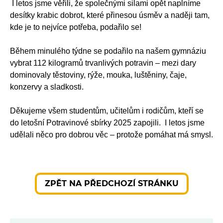
I letos jsme věřili, že společnými silami opět naplníme
desítky krabic dobrot, které přinesou úsměv a naději tam,
kde je to nejvíce potřeba, podařilo se!
Během minulého týdne se podařilo na našem gymnáziu
vybrat 112 kilogramů trvanlivých potravin – mezi dary
dominovaly těstoviny, rýže, mouka, luštěniny, čaje,
konzervy a sladkosti.
Děkujeme všem studentům, učitelům i rodičům, kteří se
do letošní Potravinové sbírky 2025 zapojili. I letos jsme
udělali něco pro dobrou věc – protože pomáhat má smysl.
ZPĚT NA PŘEDCHOZÍ STRÁNKU