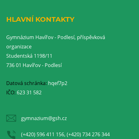
HLAVNÍ KONTAKTY
Gymnázium Havířov - Podlesí, příspěvková
organizace
Studentská 1198/11
736 01 Havířov - Podlesí
Datová schránka:
hqef7p2
IČO:
623 31 582
gymnazium@gsh.cz
(+420) 596 411 156, (+420) 734 276 344