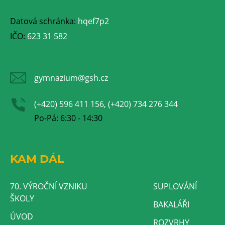
Datová schránka:
hqef7p2
IČO:
623 31 582
gymnazium@gsh.cz
(+420) 596 411 156, (+420) 734 276 344
Po-Pá: 6:30 - 14:30
KAM DÁL
70. VÝROČNÍ VZNIKU
SUPLOVÁNÍ
ŠKOLY
BAKALÁŘI
ÚVOD
ROZVRHY