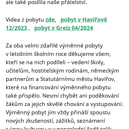
ale také posílila naše přátelství.
Videa z pobytu
zde
,
pobyt v Havířově
12/2023
,
pobyt v Greiz 04/2024
Za oba velmi zdařilé výměnné pobyty
v letošním školním roce děkujeme všem,
kteří se na nich podíleli – vedení školy,
učitelům, hostitelským rodinám, německým
partnerům a Statutárnímu městu Havířov,
které na financování výměnného pobytu
také přispělo. Nesmí chybět ani poděkování
žákům za jejich skvělé chování a vystupování.
Výměnný pobyt jim vždy přináší spoustu
nových zkušeností, zážitků, seznámení
s jinou kulturou a v neposlední řadě tolik