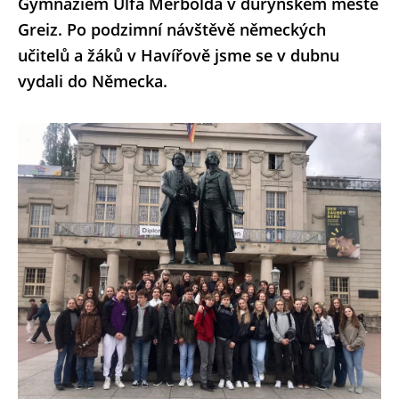
Gymnáziem Ulfa Merbolda v durynském městě
Greiz. Po podzimní návštěvě německých
učitelů a žáků v Havířově jsme se v dubnu
vydali do Německa.