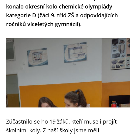
konalo okresní kolo chemické olympiády
kategorie D (žáci 9. tříd ZŠ a odpovídajících
ročníků víceletých gymnázií).
Zúčastnilo se ho 19 žáků, kteří museli projít
školními koly. Z naší školy jsme měli