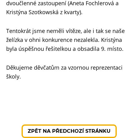
dvoučlenné zastoupení (Aneta Fochlerová a
Kristýna Szotkowská z kvarty).
Tentokrát jsme neměli vítěze, ale i tak se naše
želízka v ohni konkurence nezalekla. Kristýna
byla úspěšnou řešitelkou a obsadila 9. místo.
Děkujeme děvčatům za vzornou reprezentaci
školy.
ZPĚT NA PŘEDCHOZÍ STRÁNKU