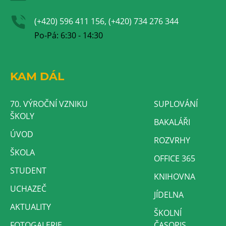
(+420) 596 411 156, (+420) 734 276 344
Po-Pá: 6:30 - 14:30
KAM DÁL
70. VÝROČNÍ VZNIKU
SUPLOVÁNÍ
ŠKOLY
BAKALÁŘI
ÚVOD
ROZVRHY
ŠKOLA
OFFICE 365
STUDENT
KNIHOVNA
UCHAZEČ
JÍDELNA
AKTUALITY
ŠKOLNÍ
FOTOGALERIE
ČASOPIS