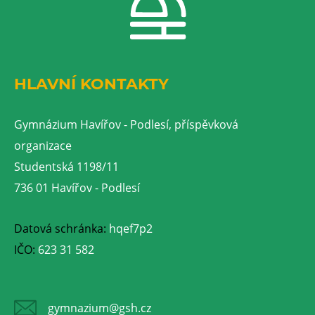
HLAVNÍ KONTAKTY
Gymnázium Havířov - Podlesí, příspěvková
organizace
Studentská 1198/11
736 01 Havířov - Podlesí
Datová schránka:
hqef7p2
IČO:
623 31 582
gymnazium@gsh.cz