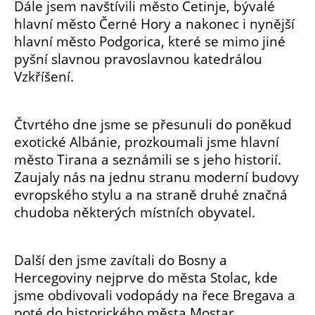
Dále jsem navštívili město Cetinje, bývalé
hlavní město Černé Hory a nakonec i nynější
hlavní město Podgorica, které se mimo jiné
pyšní slavnou pravoslavnou katedrálou
Vzkříšení.
Čtvrtého dne jsme se přesunuli do poněkud
exotické Albánie, prozkoumali jsme hlavní
město Tirana a seznámili se s jeho historií.
Zaujaly nás na jednu stranu moderní budovy
evropského stylu a na straně druhé značná
chudoba některých místních obyvatel.
Další den jsme zavítali do Bosny a
Hercegoviny nejprve do města Stolac, kde
jsme obdivovali vodopády na řece Bregava a
poté do historického města Mostar.