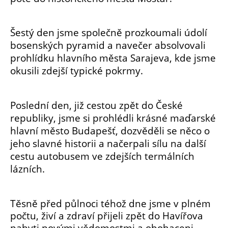
Šestý den jsme společně prozkoumali údolí
bosenských pyramid a navečer absolvovali
prohlídku hlavního města Sarajeva, kde jsme
okusili zdejší typické pokrmy.
Poslední den, již cestou zpět do České
republiky, jsme si prohlédli krásné maďarské
hlavní město Budapešť, dozvěděli se něco o
jeho slavné historii a načerpali sílu na další
cestu autobusem ve zdejších termálních
lázních.
Těsně před půlnoci téhož dne jsme v plném
počtu, živí a zdraví přijeli zpět do Havířova
nabyti novými vědomostmi a obohaceni