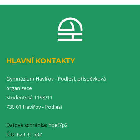
HLAVNÍ KONTAKTY
Gymnázium Havířov - Podlesí, příspěvková
organizace
Studentská 1198/11
736 01 Havířov - Podlesí
Datová schránka:
hqef7p2
IČO:
623 31 582