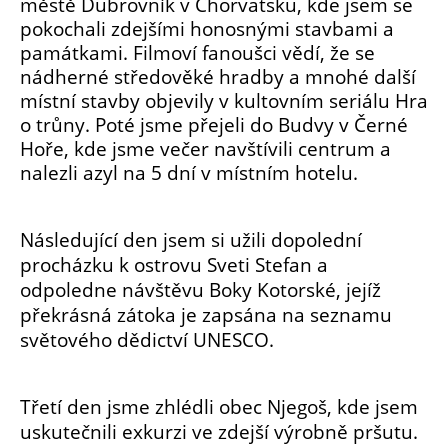
městě Dubrovník v Chorvatsku, kde jsem se
pokochali zdejšími honosnými stavbami a
památkami. Filmoví fanoušci vědí, že se
nádherné středověké hradby a mnohé další
místní stavby objevily v kultovním seriálu Hra
o trůny. Poté jsme přejeli do Budvy v Černé
Hoře, kde jsme večer navštívili centrum a
nalezli azyl na 5 dní v místním hotelu.
Následující den jsem si užili dopolední
procházku k ostrovu Sveti Stefan a
odpoledne návštěvu Boky Kotorské, jejíž
překrásná zátoka je zapsána na seznamu
světového dědictví UNESCO.
Třetí den jsme zhlédli obec Njegoš, kde jsem
uskutečnili exkurzi ve zdejší výrobně pršutu.