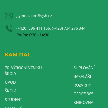
gymnazium@gsh.cz
(+420) 596 411 156, (+420) 734 276 344
Po-Pá: 6:30 - 14:30
KAM DÁL
70. VÝROČNÍ VZNIKU
SUPLOVÁNÍ
ŠKOLY
BAKALÁŘI
ÚVOD
ROZVRHY
ŠKOLA
OFFICE 365
STUDENT
KNIHOVNA