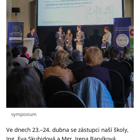
symposium
Ve dnech 23.–24. dubna se zástupci naší školy,
Ing. Eva Skubidová a Mgr. Irena Barvíková,