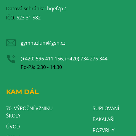
Datová schránka:
hqef7p2
IČO:
623 31 582
gymnazium@gsh.cz
(+420) 596 411 156, (+420) 734 276 344
Po-Pá: 6:30 - 14:30
KAM DÁL
70. VÝROČNÍ VZNIKU
SUPLOVÁNÍ
ŠKOLY
BAKALÁŘI
ÚVOD
ROZVRHY