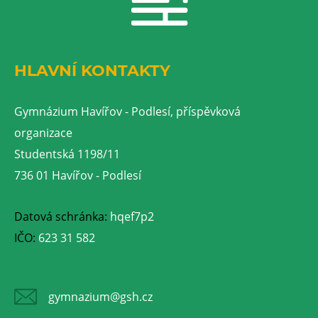
HLAVNÍ KONTAKTY
Gymnázium Havířov - Podlesí, příspěvková
organizace
Studentská 1198/11
736 01 Havířov - Podlesí
Datová schránka:
hqef7p2
IČO:
623 31 582
gymnazium@gsh.cz