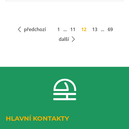
předchozí
1
...
11
12
13
...
69
další
HLAVNÍ KONTAKTY