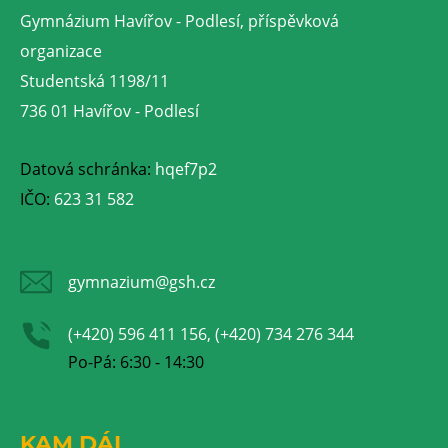
Gymnázium Havířov - Podlesí, příspěvková
organizace
Studentská 1198/11
736 01 Havířov - Podlesí
Datová schránka:
hqef7p2
IČO:
623 31 582
gymnazium@gsh.cz
(+420) 596 411 156, (+420) 734 276 344
Po-Pá: 6:30 - 14:30
KAM DÁL