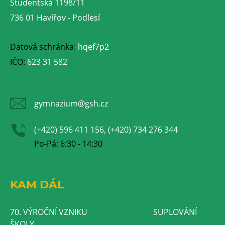
Studentská 1198/11
736 01 Havířov - Podlesí
Datová schránka:
hqef7p2
IČO:
623 31 582
gymnazium@gsh.cz
(+420) 596 411 156, (+420) 734 276 344
Po-Pá: 6:30 - 14:30
KAM DÁL
70. VÝROČNÍ VZNIKU
SUPLOVÁNÍ
ŠKOLY