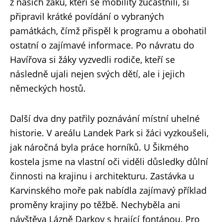
z našich žáků, kteří se mobility zúčastnili, si
připravil krátké povídání o vybraných
památkách, čímž přispěl k programu a obohatil
ostatní o zajímavé informace. Po návratu do
Havířova si žáky vyzvedli rodiče, kteří se
následně ujali nejen svých dětí, ale i jejich
německých hostů.
Další dva dny patřily poznávání místní uhelné
historie. V areálu Landek Park si žáci vyzkoušeli,
jak náročná byla práce horníků. U Šikmého
kostela jsme na vlastní oči viděli důsledky důlní
činnosti na krajinu i architekturu. Zastávka u
Karvinského moře pak nabídla zajímavý příklad
proměny krajiny po těžbě. Nechyběla ani
návštěva Lázně Darkov s hrající fontánou. Pro