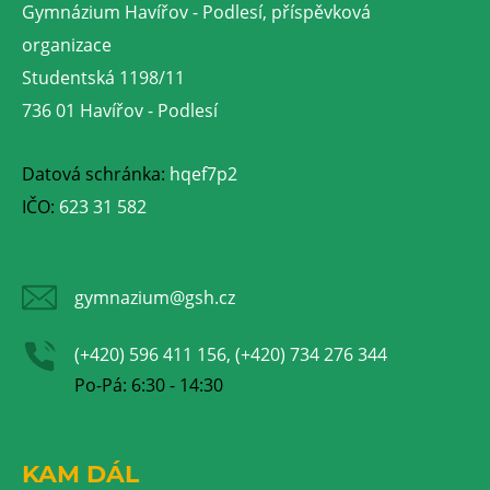
Gymnázium Havířov - Podlesí, příspěvková
organizace
Studentská 1198/11
736 01 Havířov - Podlesí
Datová schránka:
hqef7p2
IČO:
623 31 582
gymnazium@gsh.cz
(+420) 596 411 156, (+420) 734 276 344
Po-Pá: 6:30 - 14:30
KAM DÁL