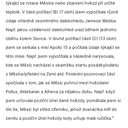
týkající se rotace Měsíce nebo zbarvení hvězd při určité
teplotě. V části počítací (B) (7 úloh) jsem vypočítala různé
údaje ohledně vesmírného dalekohledu Jamese Webba.
Např. jakou vzdálenost dalekohled urazí během jednoho
oběhu kolem Slunce. V druhé počítací části (C) (13 úloh)
jsem se setkala s misí Apollo 15 a počítala údaje týkající se
této mise. Např. jsem vypočítala a následně narýsovala,
kde se Měsíc nacházel v okamžiku startu posádky/odletu
z Měsíce/přistání na Zemi atd. Poslední pozorovací část
spočívala v tom, jak se Měsíc pohnul mezi hvězdami
Pollux, Aldebaran a Alhena za nějakou dobu. Např. když
jsem určovala poziční úhel dané hvězdy, pomáhala jsem si
tím že, Měsíc byl střed ciferníku, jehož dvanáctka míří do
zenitu a poziční úhel hvězdy tedy určuje malá ručička.
"