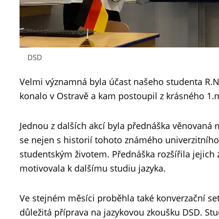
DSD
Velmi významná byla účast našeho studenta R.Ne
konalo v Ostravě a kam postoupil z krásného 1.m
Jednou z dalších akcí byla přednáška věnovaná 
se nejen s historií tohoto známého univerzitního
studentským životem. Přednáška rozšířila jejich
motivovala k dalšímu studiu jazyka.
Ve stejném měsíci proběhla také konverzační setk
důležitá příprava na jazykovou zkoušku DSD. Stu