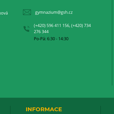
gymnazium@gsh.cz
ková
(+420) 596 411 156, (+420) 734
276 344
Po-Pá: 6:30 - 14:30
INFORMACE