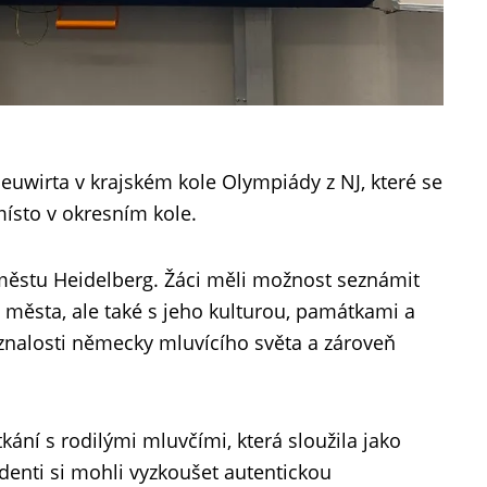
uwirta v krajském kole Olympiády z NJ, které se
ísto v okresním kole.
městu Heidelberg. Žáci měli možnost seznámit
 města, ale také s jeho kulturou, památkami a
 znalosti německy mluvícího světa a zároveň
ání s rodilými mluvčími, která sloužila jako
denti si mohli vyzkoušet autentickou