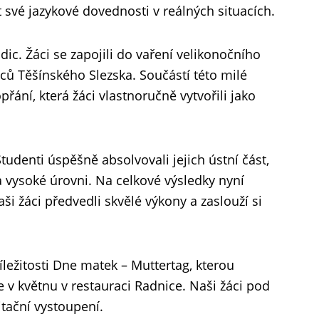
 své jazykové dovednosti v reálných situacích.
ic. Žáci se zapojili do vaření velikonočního
mců Těšínského Slezska. Součástí této milé
řání, která žáci vlastnoručně vytvořili jako
Studenti úspěšně absolvovali jejich ústní část,
 vysoké úrovni. Na celkové výsledky nyní
ši žáci předvedli skvělé výkony a zaslouží si
íležitosti Dne matek – Muttertag, kterou
v květnu v restauraci Radnice. Naši žáci pod
tační vystoupení.