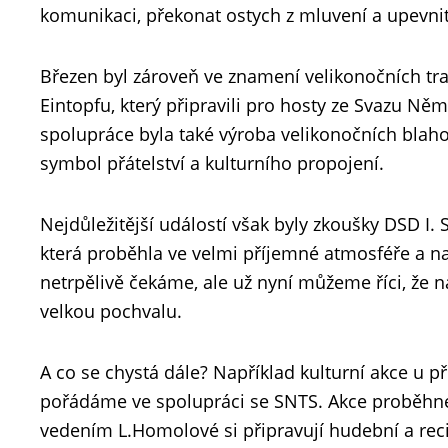
komunikaci, překonat ostych z mluvení a upevnit
Březen byl zároveň ve znamení velikonočních trad
Eintopfu, který připravili pro hosty ze Svazu Ně
spolupráce byla také výroba velikonočních blahop
symbol přátelství a kulturního propojení.
Nejdůležitější událostí však byly zkoušky DSD I. 
která proběhla ve velmi příjemné atmosféře a na
netrpělivě čekáme, ale už nyní můžeme říci, že na
velkou pochvalu.
A co se chystá dále? Například kulturní akce u př
pořádáme ve spolupráci se SNTS. Akce proběhne 
vedením L.Homolové si připravují hudební a reci