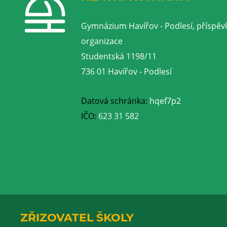
Gymnázium Havířov - Podlesí, příspěv
organizace
Studentská 1198/11
736 01 Havířov - Podlesí
Datová schránka:
hqef7p2
IČO:
623 31 582
ZŘIZOVATEL ŠKOLY