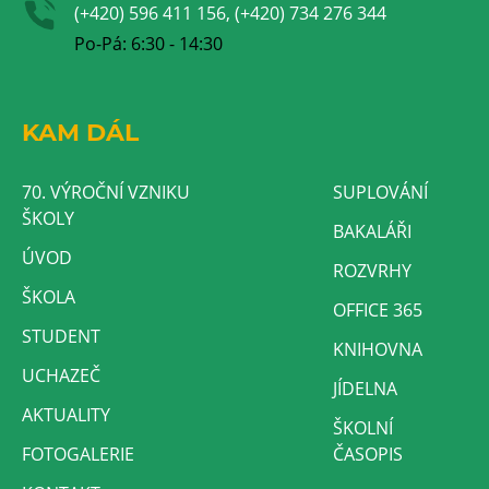
(+420) 596 411 156, (+420) 734 276 344
Po-Pá: 6:30 - 14:30
KAM DÁL
70. VÝROČNÍ VZNIKU
SUPLOVÁNÍ
ŠKOLY
BAKALÁŘI
ÚVOD
ROZVRHY
ŠKOLA
OFFICE 365
STUDENT
KNIHOVNA
UCHAZEČ
JÍDELNA
AKTUALITY
ŠKOLNÍ
FOTOGALERIE
ČASOPIS