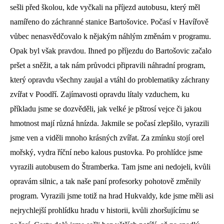
sešli před školou, kde vyčkali na příjezd autobusu, který měl
namířeno do záchranné stanice Bartošovice. Počasí v Havířově
vůbec nenasvědčovalo k nějakým náhlým změnám v programu.
Opak byl však pravdou. Ihned po příjezdu do Bartošovic začalo
pršet a sněžit, a tak nám průvodci připravili náhradní program,
který opravdu všechny zaujal a vtáhl do problematiky záchrany
zvířat v Poodří. Zajímavosti opravdu lítaly vzduchem, ku
příkladu jsme se dozvěděli, jak velké je pštrosí vejce či jakou
hmotnost mají různá hnízda. Jakmile se počasí zlepšilo, vyrazili
jsme ven a viděli mnoho krásných zvířat. Za zmínku stojí orel
mořský, vydra říční nebo kalous pustovka. Po prohlídce jsme
vyrazili autobusem do Štramberka. Tam jsme ani nedojeli, kvůli
opravám silnic, a tak naše paní profesorky pohotově změnily
program. Vyrazili jsme totiž na hrad Hukvaldy, kde jsme měli asi
nejrychlejší prohlídku hradu v historii, kvůli zhoršujícímu se