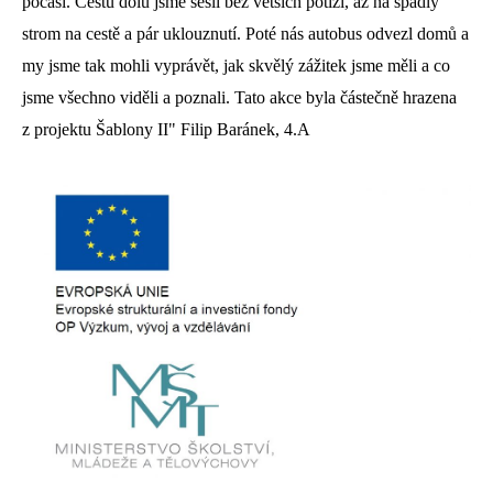
počasí. Cestu dolů jsme sešli bez větších potíží, až na spadlý
strom na cestě a pár uklouznutí. Poté nás autobus odvezl domů a
my jsme tak mohli vyprávět, jak skvělý zážitek jsme měli a co
jsme všechno viděli a poznali. Tato akce byla částečně hrazena
z projektu Šablony II" Filip Baránek, 4.A