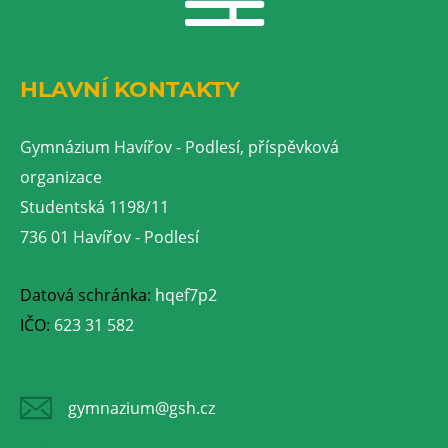
HLAVNÍ KONTAKTY
Gymnázium Havířov - Podlesí, příspěvková
organizace
Studentská 1198/11
736 01 Havířov - Podlesí
Datová schránka:
hqef7p2
IČO:
623 31 582
gymnazium@gsh.cz