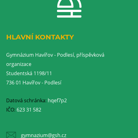
HLAVNÍ KONTAKTY
Gymnázium Havířov - Podlesí, příspěvková
organizace
Studentská 1198/11
736 01 Havířov - Podlesí
Datová schránka:
hqef7p2
IČO:
623 31 582
gymnazium@gsh.cz