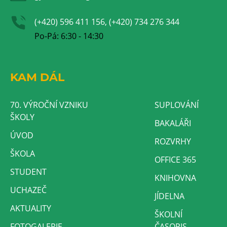
(+420) 596 411 156, (+420) 734 276 344
Po-Pá: 6:30 - 14:30
KAM DÁL
70. VÝROČNÍ VZNIKU
SUPLOVÁNÍ
ŠKOLY
BAKALÁŘI
ÚVOD
ROZVRHY
ŠKOLA
OFFICE 365
STUDENT
KNIHOVNA
UCHAZEČ
JÍDELNA
AKTUALITY
ŠKOLNÍ
FOTOGALERIE
ČASOPIS