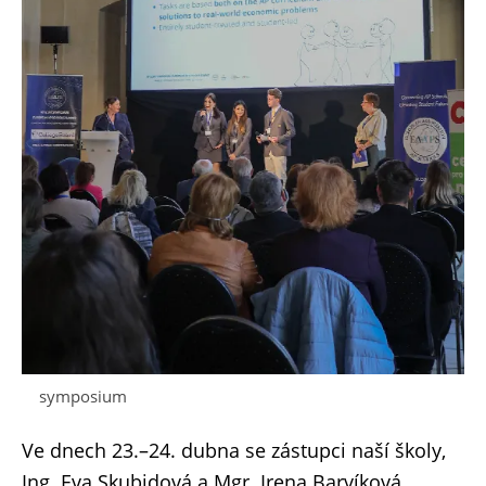
symposium
Ve dnech 23.–24. dubna se zástupci naší školy,
Ing. Eva Skubidová a Mgr. Irena Barvíková,