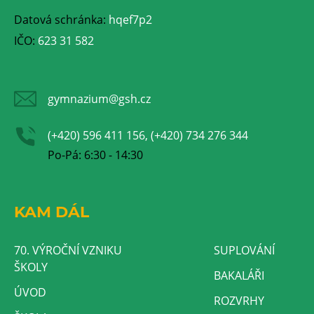
Datová schránka:
hqef7p2
IČO:
623 31 582
gymnazium@gsh.cz
(+420) 596 411 156, (+420) 734 276 344
Po-Pá: 6:30 - 14:30
KAM DÁL
70. VÝROČNÍ VZNIKU
SUPLOVÁNÍ
ŠKOLY
BAKALÁŘI
ÚVOD
ROZVRHY